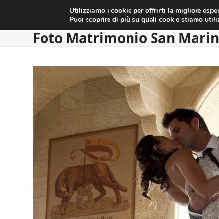
HOME
MATRIMONI
SERVIZI
CONTATTI
Skip
Utilizziamo i cookie per offrirti la migliore esp
to
Puoi scoprire di più su quali cookie stiamo util
content
Foto Matrimonio San Mari