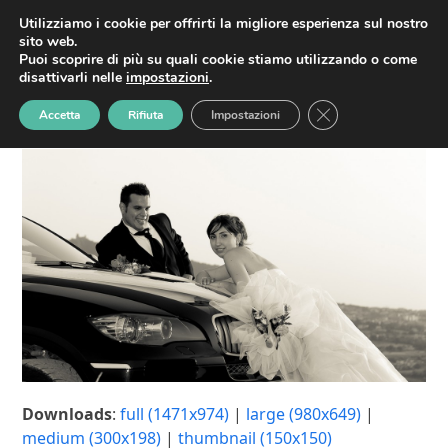
Skip
HOME
MATRIMONI
SERVIZI
CONTATTI
Utilizziamo i cookie per offrirti la migliore esperienza sul nostro
New Photo Studio
Open
Close
to
sito web.
content
Puoi scoprire di più su quali cookie stiamo utilizzando o come
Home
»
New Photo Studio
mobile
mobile
disattivarli nelle
impostazioni
.
menu
menu
Close GDPR Cookie
Accetta
Rifiuta
Impostazioni
Downloads
:
full (1471x974)
|
large (980x649)
|
medium (300x198)
|
thumbnail (150x150)