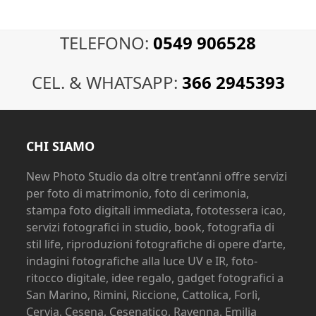
TELEFONO:
0549 906528
CEL. & WHATSAPP:
366 2945393
CHI SIAMO
New Photo Studio da oltre trent’anni offre servizi
per foto di matrimonio, foto di cerimonia,
stampa foto digitali immediata, fototessera icao,
servizi fotografici in studio, book, fotografia di
stil life, riproduzioni fotografiche di opere d’arte,
indagini fotografiche alla luce UV e IR, foto-
ritocco digitale, idee regalo, gadget fotografici a
San Marino, Rimini, Riccione, Cattolica, Forlì,
Cervia, Cesena, Cesenatico, Ravenna, Emilia