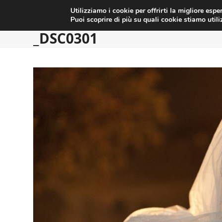
HOME
MATRIMONI
SERVIZI
CONTATTI
Skip
Utilizziamo i cookie per offrirti la migliore esp
to
Puoi scoprire di più su quali cookie stiamo util
content
_DSC0301