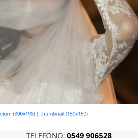
dium (300x198)
|
thumbnail (150x150)
TELEFONO:
0549 906528