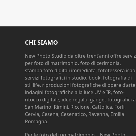
CHI SIAMO
New Photo Studio da oltre trent’anni offre serviz
per foto di matrimonio, foto di cerimonia,
stampa foto digitali immediata, fototessera icao
servizi fotografici in studio, book, fotografia di
stil life, riproduzioni fotografiche di opere d’arte
indagini fotografiche alla luce UV e IR, foto-
ritocco digitale, idee regalo, gadget fotografici a
San Marino, Rimini, Riccione, Cattolica, Forlì,
Cervia, Cesena, Cesenatico, Ravenna, Emilia
Romagna.
Per le foto del tuo matrimonio… New Photo