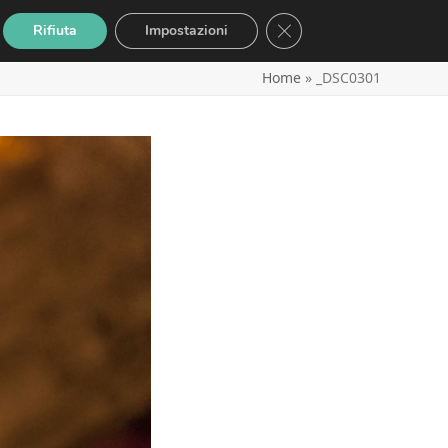
Close GDPR Cookie Banne
Rifiuta
Impostazioni
Home
»
_DSC0301