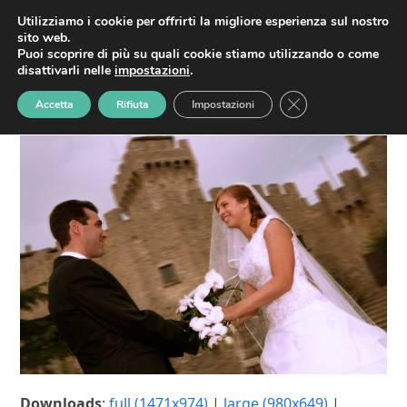
Skip
HOME
MATRIMONI
SERVIZI
CONTATTI
Utilizziamo i cookie per offrirti la migliore esperienza sul nostro
fotografo-
Open
Close
to
sito web.
content
Puoi scoprire di più su quali cookie stiamo utilizzando o come
matrimoni-nps-0080
mobile
mobile
disattivarli nelle
impostazioni
.
Home
»
fotografo-matrimoni-nps-0080
menu
menu
Close GDPR Cookie
Accetta
Rifiuta
Impostazioni
Downloads
:
full (1471x974)
|
large (980x649)
|