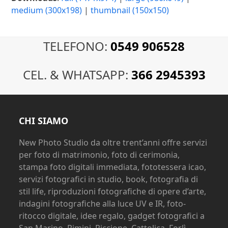
medium (300x198)
|
thumbnail (150x150)
TELEFONO:
0549 906528
CEL. & WHATSAPP:
366 2945393
CHI SIAMO
New Photo Studio da oltre trent’anni offre servizi
per foto di matrimonio, foto di cerimonia,
stampa foto digitali immediata, fototessera icao,
servizi fotografici in studio, book, fotografia di
stil life, riproduzioni fotografiche di opere d’arte,
indagini fotografiche alla luce UV e IR, foto-
ritocco digitale, idee regalo, gadget fotografici a
San Marino, Rimini, Riccione, Cattolica, Forlì,