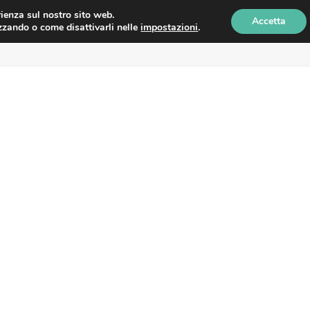
erienza sul nostro sito web.
Accetta
izzando o come disattivarli nelle
impostazioni
.