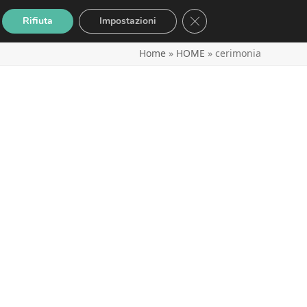
Close GDPR Cookie Banne
Rifiuta
Impostazioni
Home
»
HOME
»
cerimonia