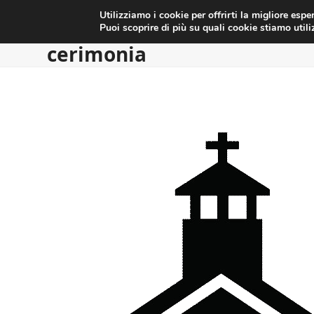
HOME
MATRIMONI
SERVIZI
CONTATTI
Skip
Utilizziamo i cookie per offrirti la migliore esp
to
Puoi scoprire di più su quali cookie stiamo util
content
cerimonia