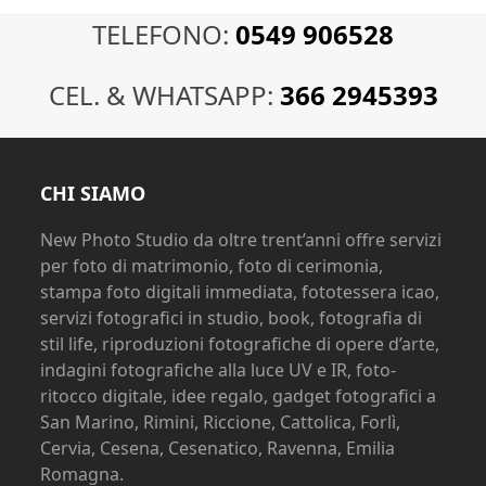
TELEFONO:
0549 906528
CEL. & WHATSAPP:
366 2945393
CHI SIAMO
New Photo Studio da oltre trent’anni offre servizi
per foto di matrimonio, foto di cerimonia,
stampa foto digitali immediata, fototessera icao,
servizi fotografici in studio, book, fotografia di
stil life, riproduzioni fotografiche di opere d’arte,
indagini fotografiche alla luce UV e IR, foto-
ritocco digitale, idee regalo, gadget fotografici a
San Marino, Rimini, Riccione, Cattolica, Forlì,
Cervia, Cesena, Cesenatico, Ravenna, Emilia
Romagna.