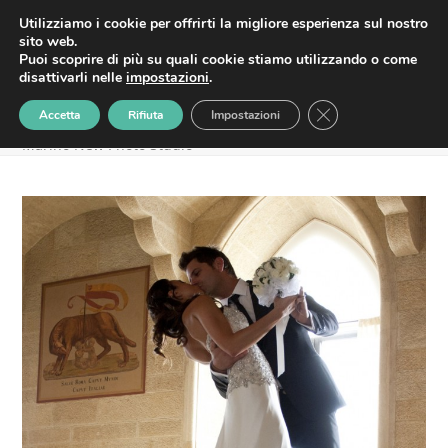
Skip
HOME
MATRIMONI
SERVIZI
CONTATTI
Utilizziamo i cookie per offrirti la migliore esperienza sul nostro
Foto Matrimonio San
Open
Close
to
sito web.
content
Puoi scoprire di più su quali cookie stiamo utilizzando o come
Marino New Photo
mobile
mobile
disattivarli nelle
impostazioni
.
Studio
menu
menu
Close GDPR Cookie
Accetta
Rifiuta
Impostazioni
Home
»
Matrimonio Alex e Monia
»
Foto Matrimonio San
Marino New Photo Studio