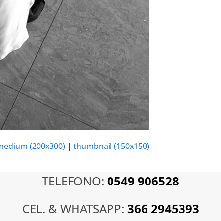
medium (200x300)
|
thumbnail (150x150)
TELEFONO:
0549 906528
CEL. & WHATSAPP:
366 2945393