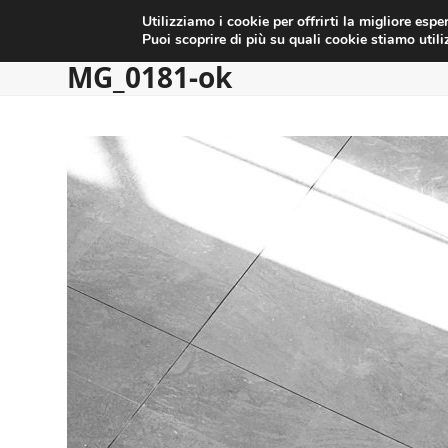
HOME
MATRIMONI
SERVIZI
CONTATTI
Skip
Utilizziamo i cookie per offrirti la migliore esp
to
Puoi scoprire di più su quali cookie stiamo util
content
MG_0181-ok