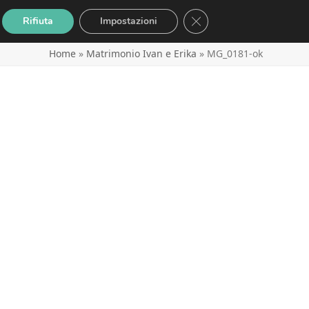
Close GDPR Cookie Banne
Rifiuta
Impostazioni
Home
»
Matrimonio Ivan e Erika
»
MG_0181-ok