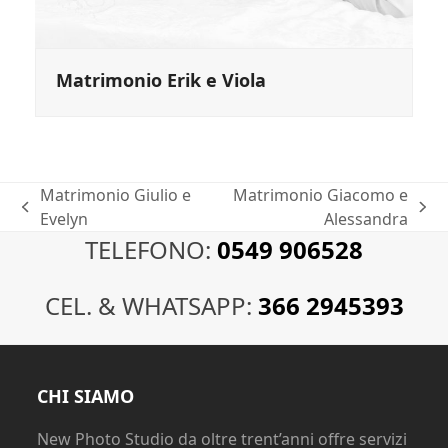
Matrimonio Erik e Viola
Matrimonio Giulio e
Matrimonio Giacomo e
post
articolo
Evelyn
Alessandra
precedente:
successivo:
TELEFONO:
0549 906528
CEL. & WHATSAPP:
366 2945393
CHI SIAMO
New Photo Studio da oltre trent’anni offre servizi