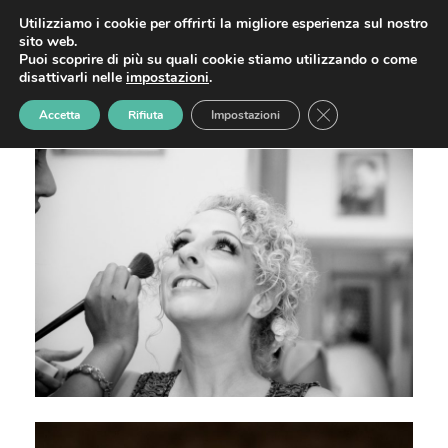
Skip
HOME
MATRIMONI
SERVIZI
CONTATTI
Utilizziamo i cookie per offrirti la migliore esperienza sul nostro
Matrimonio Simone e
Open
Close
to
sito web.
content
Puoi scoprire di più su quali cookie stiamo utilizzando o come
Elena
mobile
mobile
disattivarli nelle
impostazioni
.
Home
»
Matrimonio Simone e Elena
menu
menu
Close GDPR Cookie
Accetta
Rifiuta
Impostazioni