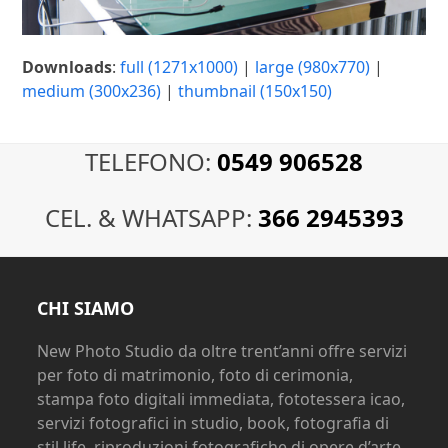
Downloads
:
full (1271x1000)
|
large (980x770)
|
medium (300x236)
|
thumbnail (150x150)
TELEFONO:
0549 906528
CEL. & WHATSAPP:
366 2945393
CHI SIAMO
New Photo Studio da oltre trent’anni offre servizi
per foto di matrimonio, foto di cerimonia,
stampa foto digitali immediata, fototessera icao,
servizi fotografici in studio, book, fotografia di
stil life, riproduzioni fotografiche di opere d’arte,