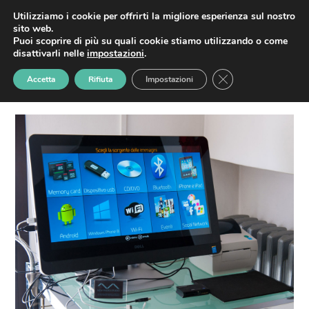
Skip
HOME
MATRIMONI
SERVIZI
CONTATTI
Utilizziamo i cookie per offrirti la migliore esperienza sul nostro
D-Land-New-Photo-
Open
Close
to
sito web.
content
Puoi scoprire di più su quali cookie stiamo utilizzando o come
Studio-San-Marino-2
mobile
mobile
disattivarli nelle
impostazioni
.
Home
»
Stampa le tue foto da smartphone e tablet
»
D-
menu
menu
Close GDPR Cookie
Land-New-Photo-Studio-San-Marino-2
Accetta
Rifiuta
Impostazioni