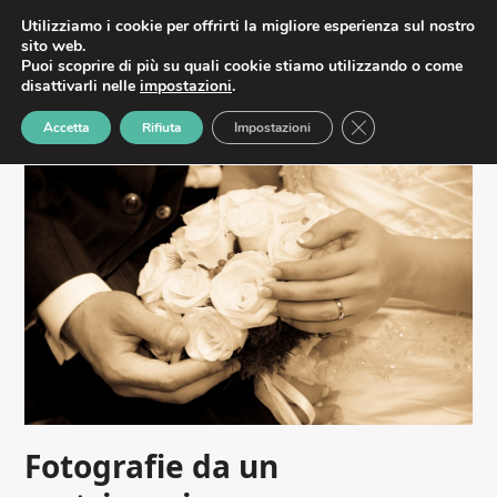
Skip
HOME
MATRIMONI
SERVIZI
CONTATTI
Utilizziamo i cookie per offrirti la migliore esperienza sul nostro
album matrimonio
Open
Close
to
sito web.
content
Puoi scoprire di più su quali cookie stiamo utilizzando o come
Home
»
album matrimonio
mobile
mobile
disattivarli nelle
impostazioni
.
menu
menu
Close GDPR Cookie
Accetta
Rifiuta
Impostazioni
Fotografie da un