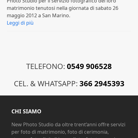
Photo Studio per il servizio fotografico del loro
matrimonio tenutosi nella giornata di sabato 26
maggio 2012 a San Marino.
Leggi di più
TELEFONO:
0549 906528
CEL. & WHATSAPP:
366 2945393
CHI SIAMO
New Photo Studio da oltre trent’anni offre servizi
per foto di matrimonio, foto di cerimonia,