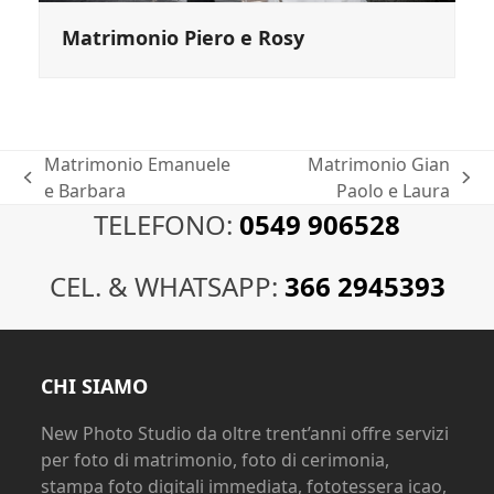
Matrimonio Piero e Rosy
Matrimonio Emanuele
Matrimonio Gian
post
articolo
e Barbara
Paolo e Laura
precedente:
successivo:
TELEFONO:
0549 906528
CEL. & WHATSAPP:
366 2945393
CHI SIAMO
New Photo Studio da oltre trent’anni offre servizi
per foto di matrimonio, foto di cerimonia,
stampa foto digitali immediata, fototessera icao,