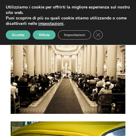
Matrimonio Luca e
Open
Close
Skip
Utilizziamo i cookie per offrirti la migliore esperienza sul nostro
to
Mara
sito web.
mobile
mobile
content
Puoi scoprire di più su quali cookie stiamo utilizzando o come
Home
»
Matrimonio Luca e Mara
menu
menu
disattivarli nelle
impostazioni
.
Close GDPR Cookie
Accetta
Rifiuta
Impostazioni